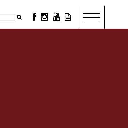



