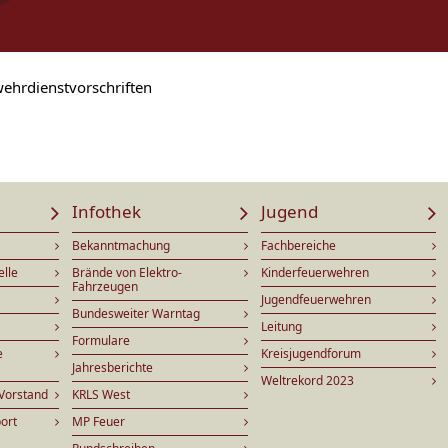
ehrdienstvorschriften
Infothek
Jugend
Bekanntmachung
Fachbereiche
elle
Brände von Elektro-
Kinderfeuerwehren
Fahrzeugen
Jugendfeuerwehren
Bundesweiter Warntag
Leitung
Formulare
e
Kreisjugendforum
Jahresberichte
Weltrekord 2023
Vorstand
KRLS West
ort
MP Feuer